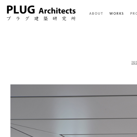
ABOUT
WORKS
PR
設