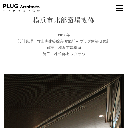
横浜市北部斎場改修
2018年
設計監理 竹山実建築綜合研究所 + プラグ建築研究所
施主 横浜市建築局
施工 株式会社 フクザワ